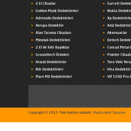
2.El Cihazlar
Garrett Dedek
Golden Mask Dedektörleri
Nokta Dedektö
Adrenalin Dedektörleri
Xp Dedektörle
Avrupa Dedektör
Aziz Dedektörl
Alan Tarama Cihazları
Aksesuarlar
Minelab Dedektörleri
Detech Dedekt
2.El Ve Sıfır Başlıklar
Conrad Metal 
Groundtech Ürünleri
Pointer Cihazl
Arızalı Dedektörler
Tero Vido Yer
Rdr Dedektörleri
Hira Dedektörl
Mars MD Dedektörleri
Vlf 5500 Pro 
Copyright © 2015 Tüm hakları saklıdır.
Marka Web Tasarım