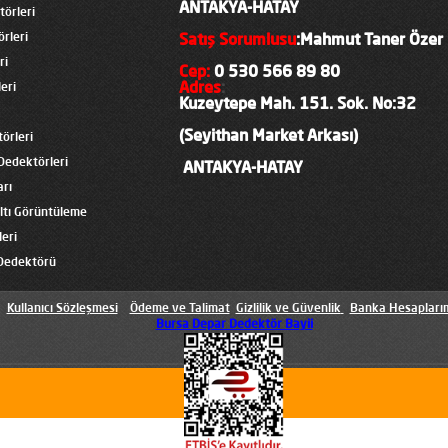
ANTAKYA-HATAY
törleri
rleri
Satış Sorumlusu
:Mahmut Taner Özer
ri
Cep
:
0 530 566 89 80
Adres
:
eri
Kuzeytepe Mah. 151. Sok. No:32
(Seyithan Market Arkası)
örleri
Dedektörleri
ANTAKYA-HATAY
arı
altı Görüntüleme
eri
Dedektörü
Kullanıcı Sözleşmesi
Ödeme ve Talimat
Gizlilik ve Güvenlik
Banka Hesapları
Bursa Depar Dedektör Bayii