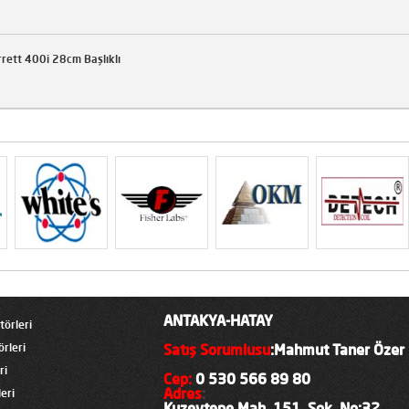
rett 400i 28cm Başlıklı
ANTAKYA-HATAY
törleri
rleri
Satış Sorumlusu
:Mahmut Taner Özer
ri
Cep
:
0 530 566 89 80
Adres
:
eri