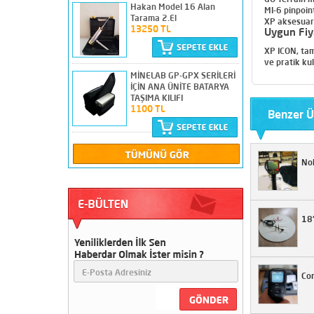
Adrenalin Z18 Yeraltı
Hakan Model 16 Alan
MI-6 pinpoin
Görüntüleme Cihazı 2.El
Tarama 2.El
XP aksesuar e
67500 TL
13250 TL
Uygun Fiy
XP ICON, tam
ve pratik ku
MİNELAB GP-GPX SERİLERİ
Apron Delux Alan Tarama
İÇİN ANA ÜNİTE BATARYA
Çok Temiz
TAŞIMA KILIFI
26500 TL
1100 TL
Benzer Ü
Nok
Garrett 400i 28cm Başlıklı
18500 TL
18"
Nokta Score 3 Temiz
Sorunsuz Sıkıntısız
19750 TL
Con