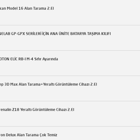
kan Model 16 Alan Tarama 2.El
NELAB GP-GPX SERİLERİ İÇİN ANA ÜNİTE BATARYA TAŞIMA KILIFI
TON ELİC RB-I M-4 Sıfır Ayarında
p 3D Max Alan Tarama+Yeraltı Görüntüleme Cihazı 2.El
enalin Z18 Yeraltı Görüntüleme Cihazı 2.El
ron Delux Alan Tarama Çok Temiz