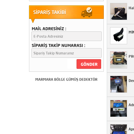
Ha
18"dd 45 cm Ayrım lı Başlık
Minelab Gp-Gpx Serilerine
2.El
23750 TL
Mİ
Conrad GR4 Dual Yeraltı
Görüntüleme Cihazı 2.El
87500 TL
PRO
MARMARA BÖLGE GÜMÜŞ DEDEKTÖR
Dee
Adr
Ap