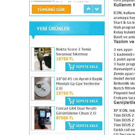
MI-6 pinpoin
13250 TL
Kullanım K
ICON, kullan
aramaya başl
Start & Go k
Hızlı progra
MİNELAB GP-GPX SERİLERİ
YENİ ÜRÜNLER
Kolay kulakl
İÇİN ANA ÜNİTE BATARYA
Basit ve anla
TAŞIMA KILIFI
Yazılım ve
1100 TL
Nokta Score 3 Temiz
3 ses ayarı
Sorunsuz Sıkıntısız
5 kademeli re
19750 TL
1 point ayrı
PROTON ELİC RB-I M-4 Sıfır
3 hazır prog
Ayarında
Hassasiyet 
260000 TL
Zemin ayarı
Hedef derinl
18"dd 45 cm Ayrım lı Başlık
İletkenlik sk
Minelab Gp-Gpx Serilerine
Notch filtre
2.El
Pinpoint he
23750 TL
Frekans tara
Deep 3D Max Alan
Genişletil
Tarama+Yeraltı
Conrad GR4 Dual Yeraltı
Görüntüleme Cihazı 2.El
XP ICON, tek 
Görüntüleme Cihazı 2.El
38500 TL
Tüm DEUS 2 
87500 TL
Tüm DEUS 2 ş
Tüm DEUS 2 k
Farklı coil se
GO Terrain 