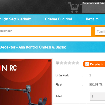
Sepetinizde 0 ürü
n İçin Seçtiklerimiz
Ödeme Bildirimi
İletişim
Dedektör – Ana Kontrol Ünitesi & Başlık
Ürün Kodu
:
1
Fiyat
:
33165 TL
Adet
: