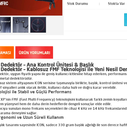
Stok Durumu
:
Stokta Var
Dedektör – Ana Kontrol Ünitesi & Başlık
Dedektör – Kablosuz FMF Teknolojisi ile Yeni Nesil D
ektör
, uygun fiyatlı yapısı ile geniş kullanıcı kitlesine hitap ederken, perform
 metal dedektörüdür.
uz sistem altyapısını ICON serisine taşımasıyla birlikte; başlık, kontrol ünitesi 
sinyalleri anlık olarak iletilir, kullanıcı daha hızlı ve doğru karar verebilir.
ojisi ile Stabil ve Güçlü Performans
 XP’nin
FMF (Fast Multi Frequency)
teknolojisini kullanarak farklı zemin koşulla
m yüzeysel hem de daha derin hedeflerde dengeli sonuçlar elde edilir.
nıcıya sunulan mono frekans seçenekleri ile cihaz
4 kHz ve 14 kHz
frekanslarında
r arama deneyimi sağlar.
Ergonomi ve Uzun Süreli Kullanım
aşlık tasarımı sayesinde ICON, sadece
330 gram başlık ağırlığı
ile son derece hafif