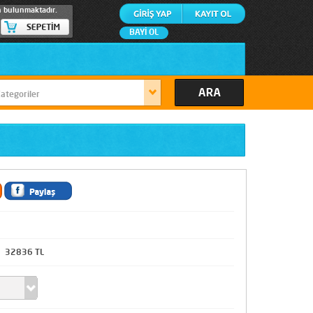
n bulunmaktadır.
BAYİ OL
32836 TL