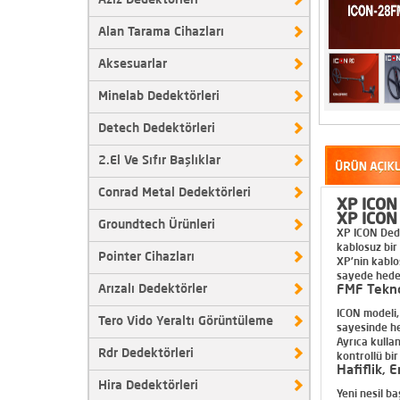
Aziz Dedektörleri
Alan Tarama Cihazları
Aksesuarlar
Minelab Dedektörleri
Detech Dedektörleri
2.El Ve Sıfır Başlıklar
Conrad Metal Dedektörleri
XP ICON 
XP ICON 
Groundtech Ürünleri
XP ICON Ded
kablosuz bir
Pointer Cihazları
XP’nin kablos
sayede hedef 
Arızalı Dedektörler
FMF Teknol
ICON modeli,
Tero Vido Yeraltı Görüntüleme
sayesinde he
Ayrıca kulla
Garrett 400i 28cm Başlıklı
Rdr Dedektörleri
kontrollü bi
18500 TL
Hafiflik, 
Hira Dedektörleri
Yeni nesil b