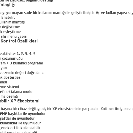
ter ile kablosuz bağlantı desteği
olaylığı
ıcıyı yormayan sade bir kullanım mantığı ile geliştirilmiştir. Aç ve kullan yapısı
anabilir.
ullanım mantığı
m değiştirme
ık eşleştirme
şılır menü yapısı
 Kontrol Özellikleri
aktivite: 1, 2, 3, 4, 5
m çözünürlüğü
ram + 3 kullanıcı programı
ayarı
 ve zemin değeri doğrulama
ik göstergesi
alası
leme sistemi
def noktalama modu
ma özelliği
ebilir XP Ekosistemi
başına bir cihaz değil, geniş bir XP ekosisteminin parçasıdır. Kullanıcı ihtiyacına g
FMF başlıklar ile uyumludur
aftlar ile uyumludur
ulaklıklar ile uyumludur
çenekleri ile kullanılabilir
mobil uygulama desteği