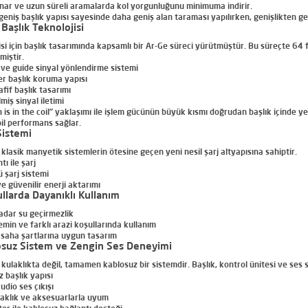
nar ve uzun süreli aramalarda kol yorgunluğunu minimuma indirir.
geniş başlık
yapısı sayesinde daha geniş alan taraması yapılırken, genişlikten gele
 Başlık Teknolojisi
isi için başlık tasarımında kapsamlı bir Ar-Ge süreci yürütmüştür. Bu süreçte
64 f
miştir.
ave guide sinyal yönlendirme sistemi
ver başlık koruma yapısı
fif başlık tasarımı
miş sinyal iletimi
 is in the coil”
yaklaşımı ile işlem gücünün büyük kısmı doğrudan başlık içinde yer 
il performans sağlar.
Sistemi
 klasik manyetik sistemlerin ötesine geçen yeni nesil şarj altyapısına sahiptir.
ı ile şarj
ü şarj sistemi
e güvenilir enerji aktarımı
llarda Dayanıklı Kullanım
adar su geçirmezlik
zemin ve farklı arazi koşullarında kullanım
 saha şartlarına uygun tasarım
suz Sistem ve Zengin Ses Deneyimi
ulaklıkta değil, tamamen kablosuz bir sistemdir. Başlık, kontrol ünitesi ve ses si
 başlık yapısı
udio ses çıkışı
aklık ve aksesuarlarla uyum