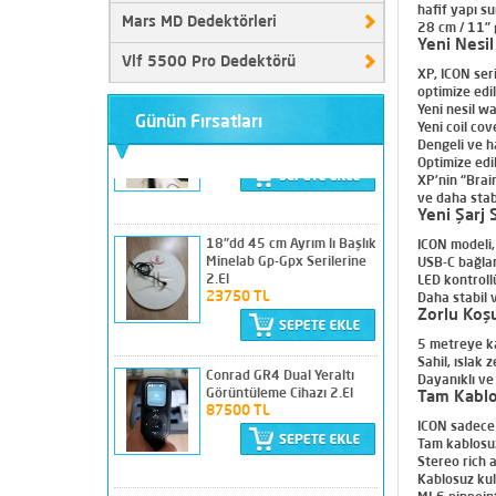
hafif
yapı su
Mars MD Dedektörleri
28 cm / 11” 
Yeni Nesil
Vlf 5500 Pro Dedektörü
Nokta Score 3 Temiz
XP, ICON ser
Sorunsuz Sıkıntısız
optimize edil
19750 TL
Yeni nesil w
Günün Fırsatları
Yeni coil co
Dengeli ve ha
Optimize edil
XP’nin
“Brain
ve daha stab
18"dd 45 cm Ayrım lı Başlık
Yeni Şarj 
Minelab Gp-Gpx Serilerine
2.El
ICON modeli,
23750 TL
USB-C bağlant
LED kontroll
Daha stabil v
Zorlu Koşu
Conrad GR4 Dual Yeraltı
5 metreye k
Görüntüleme Cihazı 2.El
Sahil, ıslak 
87500 TL
Dayanıklı ve
Tam Kablo
ICON sadece k
Tam kablosuz
Stereo rich a
Hakan Model 16 Alan
Kablosuz kul
Tarama 2.El